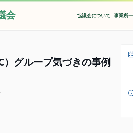
議会
協議会について
事業所一
C）グループ気づきの事例
～