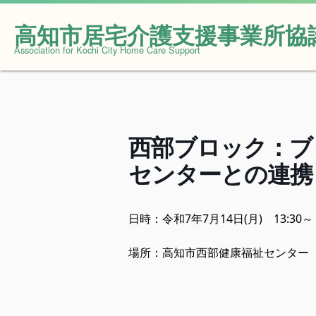
高知市居宅介護支援事業所協
Skip
Association for Kochi City Home Care Support
to
content
西部ブロック：ブ
センターとの連携
日時：令和7年7月14日(月) 13:30～
場所：高知市西部健康福祉センター