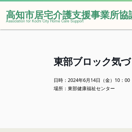
高知市居宅介護支援事業所協
Skip
Association for Kochi City Home Care Support
to
content
東部ブロック気づ
日時：2024年6月14日（金）10：00
場所：東部健康福祉センター