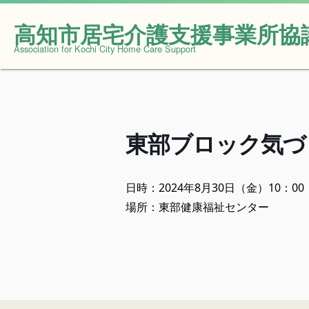
高知市居宅介護支援事業所協
Skip
Association for Kochi City Home Care Support
to
content
東部ブロック気づ
日時：2024年8月30日（金）10：00
場所：東部健康福祉センター