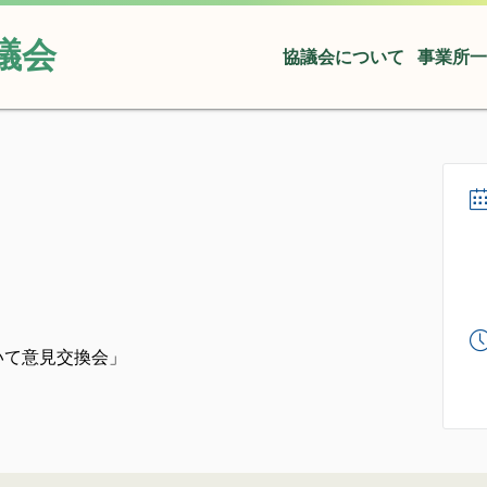
議会
協議会について
事業所一
いて意見交換会」