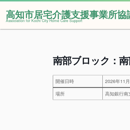
高知市居宅介護支援事業所協
Skip
Association for Kochi City Home Care Support
to
content
南部ブロック：南
開催日時
2026年11月
場所
高知銀行南