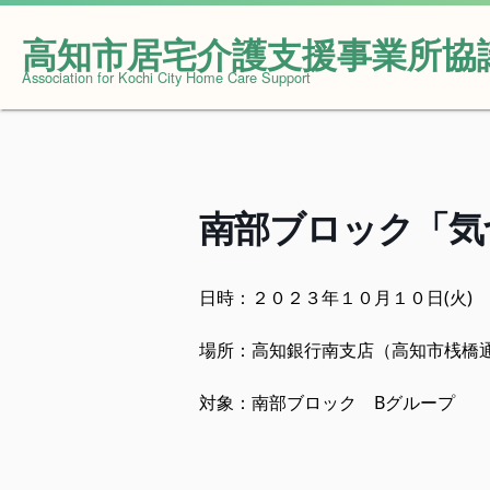
高知市居宅介護支援事業所協
Skip
Association for Kochi City Home Care Support
to
content
南部ブロック「気
日時：２０２３年１０月１０日(火)
場所：高知銀行南支店（高知市桟橋通2-
対象：南部ブロック Bグループ