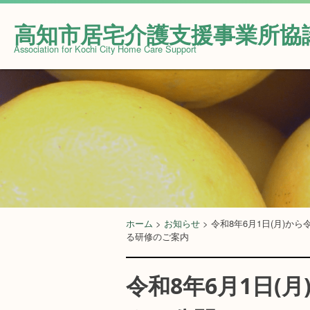
Skip
to
高知市居宅介護支援事業所協
content
Association for Kochi City Home Care Support
ホーム
>
お知らせ
>
令和8年6月1日(月)か
る研修のご案内
令和8年6月1日(月