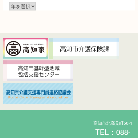
ア
ー
カ
イ
ブ
高知市北高見町50-1
TEL：088-