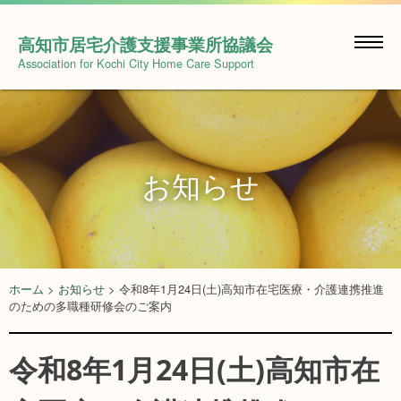
Skip
to
高知市居宅介護支援事業所協議会
content
Association for Kochi City Home Care Support
お知らせ
ホーム
>
お知らせ
>
令和8年1月24日(土)高知市在宅医療・介護連携推進
のための多職種研修会のご案内
令和8年1月24日(土)高知市在