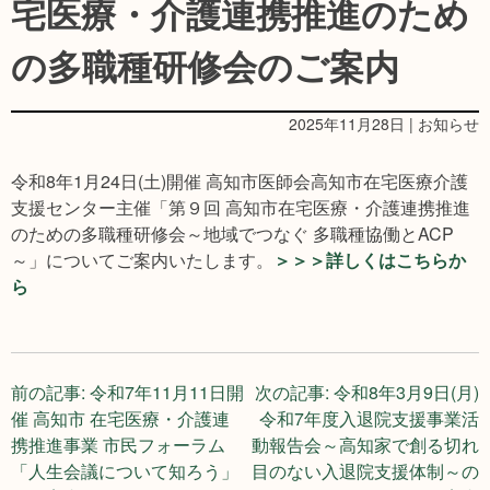
宅医療・介護連携推進のため
の多職種研修会のご案内
2025年11月28日 | お知らせ
令和8年1月24日(土)開催 高知市医師会高知市在宅医療介護
支援センター主催「第９回 高知市在宅医療・介護連携推進
のための多職種研修会～地域でつなぐ 多職種協働とACP
～」についてご案内いたします。
＞＞＞詳しくはこちらか
ら
投
前の記事:
令和7年11月11日開
次の記事:
令和8年3月9日(月)
催 高知市 在宅医療・介護連
令和7年度入退院支援事業活
稿
携推進事業 市民フォーラム
動報告会～高知家で創る切れ
「人生会議について知ろう」
目のない入退院支援体制～の