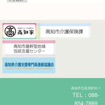
ー
カ
イ
ブ
高知市北高見町50-1
TEL：088-
854-7889