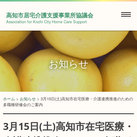
Skip
to
高知市居宅介護支援事業所協議会
content
Association for Kochi City Home Care Support
お知らせ
ホーム
>
お知らせ
>
3月15日(土)高知市在宅医療・介護連携推進のための
多職種研修会のご案内
3月15日(土)高知市在宅医療・