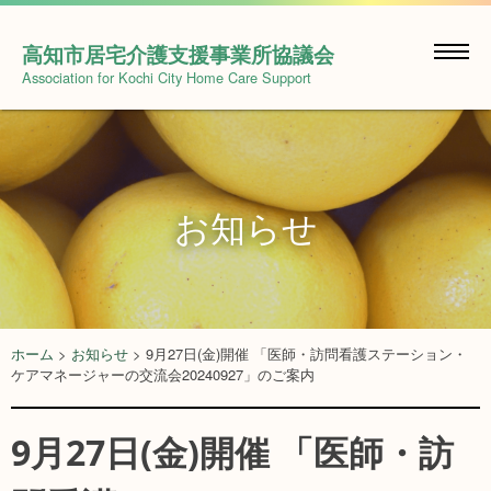
Skip
to
高知市居宅介護支援事業所協議会
content
Association for Kochi City Home Care Support
お知らせ
ホーム
>
お知らせ
>
9月27日(金)開催 「医師・訪問看護ステーション・
ケアマネージャーの交流会20240927」のご案内
9月27日(金)開催 「医師・訪