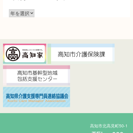
ア
ー
カ
イ
ブ
高知市北高見町50-1